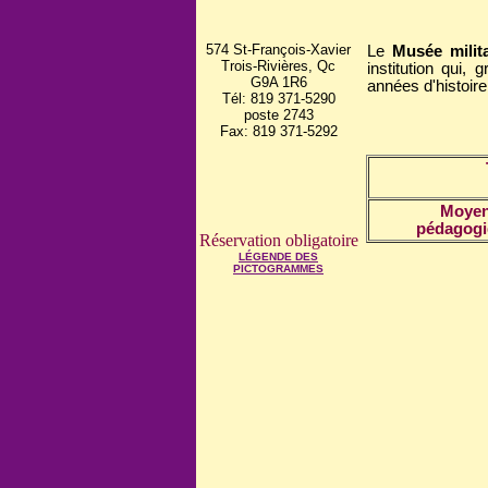
574 St-François-Xavier
Le
Musée milit
Trois-Rivières, Qc
institution qui, 
G9A 1R6
années d'histoire
Tél: 819 371-5290
poste 2743
Fax: 819 371-5292
Moye
pédagogi
Réservation obligatoire
LÉGENDE DES
PICTOGRAMMES