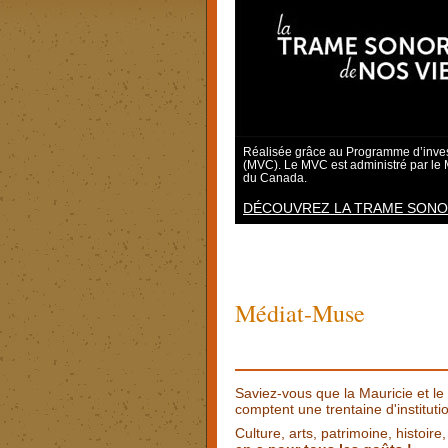
Réalisée grâce au Programme d’invest
(MVC). Le MVC est administré par le 
du Canada.
DÉCOUVREZ LA TRAME SONORE
Médiat-Muse
Saviez-vous que la Mauricie et l
comptent une trentaine d'institut
Culture, arts, patrimoine, histoire,