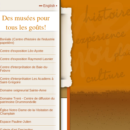
••• English •
Des musées pour
tous les goûts!
Boréalis (Centre d'histoire de l'industrie
papetière)
Centre d'exposition Léo-Ayotte
Centre d'exposition Raymond-Lasnier
Centre d'interprétation de Baie-du-
Febvre
Centre d'interprétation Les Acadiens à
Saint-Grégoire
Domaine seigneurial Sainte-Anne
Domaine Trent - Centre de diffusion du
patrimoine Drummondville
Église Notre-Dame-de-la-Visitation de
Champlain
Espace Pauline-Julien
Galerie d'art Desjardins