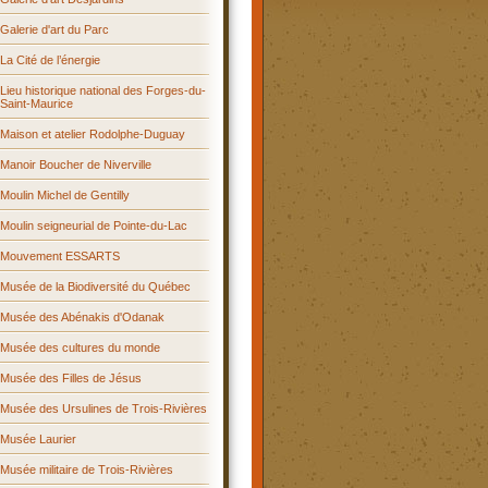
Galerie d'art du Parc
La Cité de l’énergie
Lieu historique national des Forges-du-
Saint-Maurice
Maison et atelier Rodolphe-Duguay
Manoir Boucher de Niverville
Moulin Michel de Gentilly
Moulin seigneurial de Pointe-du-Lac
Mouvement ESSARTS
Musée de la Biodiversité du Québec
Musée des Abénakis d'Odanak
Musée des cultures du monde
Musée des Filles de Jésus
Musée des Ursulines de Trois-Rivières
Musée Laurier
Musée militaire de Trois-Rivières