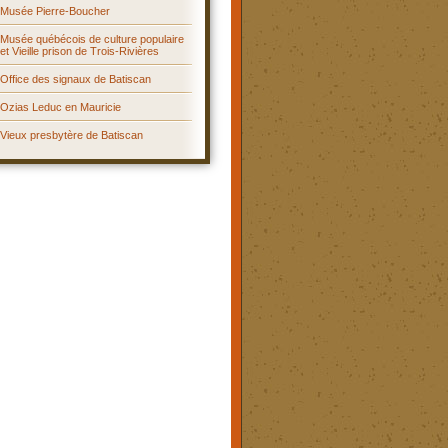
Musée Pierre-Boucher
Musée québécois de culture populaire
et Vieille prison de Trois-Rivières
Office des signaux de Batiscan
Ozias Leduc en Mauricie
Vieux presbytère de Batiscan