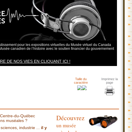
issement pour les expositions virtuelles du Musée virtuel du Canada
Musée canadien de l’histoire avec le soutien financier du gouvernement
 DE NOS VIES EN CLIQUANT ICI !
Taille du
Imprimez la
caractère
page
e Centre-du-Québec
Découvrez
ions muséales ?
un musée
 sciences, industrie ...
il y