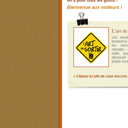
en a pour tous les goûts !
Bienvenue aux visiteurs !
L'art de
Les musé
tendent la
les renc
minutes 
votre jo
découvrir 
public scol
» Cliquez ici afin de vous inscrire.