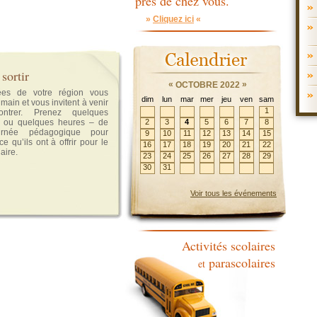
près de chez vous.
»
Cliquez ici
«
 sortir
«
»
OCTOBRE 2022
es de votre région vous
dim
lun
mar
mer
jeu
ven
sam
 main et vous invitent à venir
1
ontrer. Prenez quelques
– ou quelques heures – de
2
3
4
5
6
7
8
urnée pédagogique pour
9
10
11
12
13
14
15
ce qu’ils ont à offrir pour le
16
17
18
19
20
21
22
aire.
23
24
25
26
27
28
29
30
31
Voir tous les événements
Activités scolaires
parascolaires
et