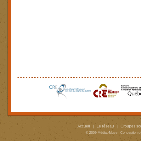
Accueil
|
Le réseau
|
Groupes sco
© 2009
Médiat-Muse
|
Conception d