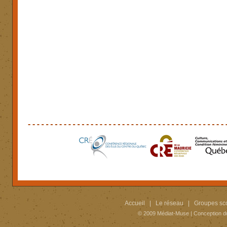
Accueil
|
Le réseau
|
Groupes sco
© 2009
Médiat-Muse
|
Conception d