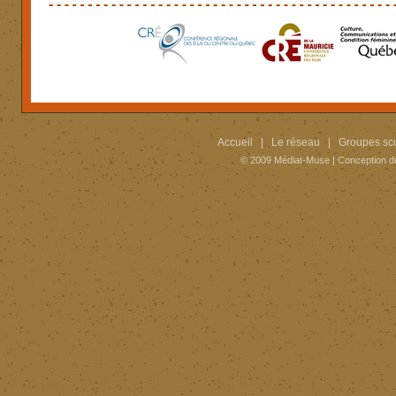
Accueil
|
Le réseau
|
Groupes sco
© 2009
Médiat-Muse
|
Conception d