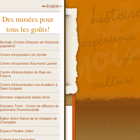
••• English •
Des musées pour
tous les goûts!
Boréalis (Centre d'histoire de l'industrie
papetière)
Centre d'exposition Léo-Ayotte
Centre d'exposition Raymond-Lasnier
Centre d'interprétation de Baie-du-
Febvre
Centre d'interprétation Les Acadiens à
Saint-Grégoire
Domaine seigneurial Sainte-Anne
Domaine Trent - Centre de diffusion du
patrimoine Drummondville
Église Notre-Dame-de-la-Visitation de
Champlain
Espace Pauline-Julien
Galerie d'art Desjardins