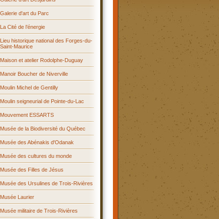
Galerie d'art du Parc
La Cité de l’énergie
Lieu historique national des Forges-du-
Saint-Maurice
Maison et atelier Rodolphe-Duguay
Manoir Boucher de Niverville
Moulin Michel de Gentilly
Moulin seigneurial de Pointe-du-Lac
Mouvement ESSARTS
Musée de la Biodiversité du Québec
Musée des Abénakis d'Odanak
Musée des cultures du monde
Musée des Filles de Jésus
Musée des Ursulines de Trois-Rivières
Musée Laurier
Musée militaire de Trois-Rivières