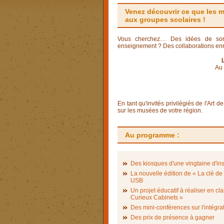
Venez découvrir ce que les m
aux groupes scolaires !
Vous cherchez… Des idées de sorti
enseignement ? Des collaborations enri
Au 
En tant qu'invités privilégiés de l'Art 
sur les musées de votre région.
Au programme :
Des kiosques d'une vingtaine d'ins
La nouvelle édition de « La clé de
USB
Un projet éducatif à réaliser en cl
Curieux Cabinets »
Des mini-conférences sur l'intégrat
Des prix de présence à gagner