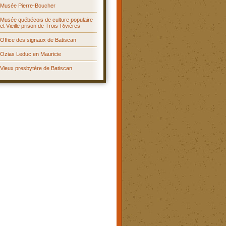
Musée Pierre-Boucher
Musée québécois de culture populaire
et Vieille prison de Trois-Rivières
Office des signaux de Batiscan
Ozias Leduc en Mauricie
Vieux presbytère de Batiscan