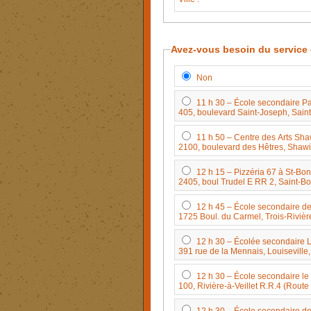
Avez-vous besoin du service 
Non
11 h 30 – École secondaire Pa
405, boulevard Saint-Joseph, Sain
11 h 50 – Cen
2100, boulevard des Hêtres, Sha
12 h 15 – Pizzéria 67 à St-Bon
2405, boul Trudel E RR 2, Saint-
12 h 45 – École secondaire d
1725 Boul. du Carmel, Trois-Rivi
12 h 30 – Écolée secondaire 
391 rue de la Mennais, Louiseville
12 h 30 – École secondaire le
100, Rivière-à-Veillet R.R.4 (Rout