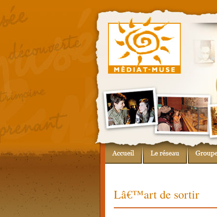
Lâ€™art de sortir