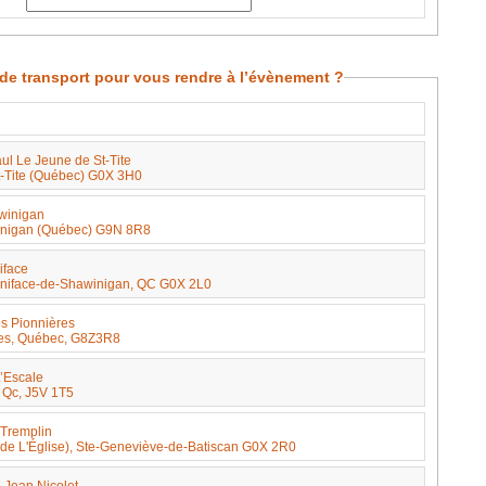
de transport pour vous rendre à l’évènement ?
ul Le Jeune de St-Tite
t-Tite (Québec) G0X 3H0
tre des Arts Shawinigan
winigan (Québec) G9N 8R8
iface
Boniface-de-Shawinigan, QC G0X 2L0
es Pionnières
ères, Québec, G8Z3R8
L’Escale
, Qc, J5V 1T5
 Tremplin
e de L'Église), Ste-Geneviève-de-Batiscan G0X 2R0