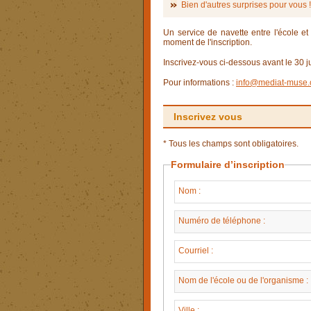
Bien d'autres surprises pour vous !
Un service de navette entre l'école et
moment de l'inscription.
Inscrivez-vous ci-dessous avant le 30 j
Pour informations :
info@mediat-muse.
Inscrivez vous
* Tous les champs sont obligatoires.
Formulaire d’inscription
Nom :
Numéro de téléphone :
Courriel :
Nom de l'école ou de l'organisme :
Ville :