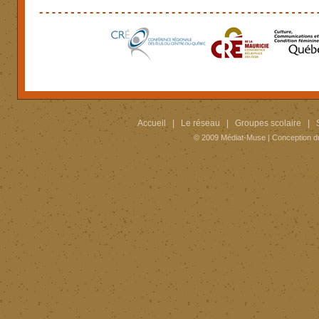
Accueil
|
Le réseau
|
Groupes scolaire
|
© 2009
Médiat-Muse
|
Conception d