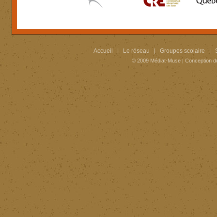
Accueil
|
Le réseau
|
Groupes scolaire
|
© 2009
Médiat-Muse
|
Conception d