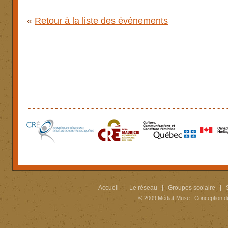
«
Retour à la liste des événements
Accueil
|
Le réseau
|
Groupes scolaire
|
© 2009
Médiat-Muse
|
Conception d