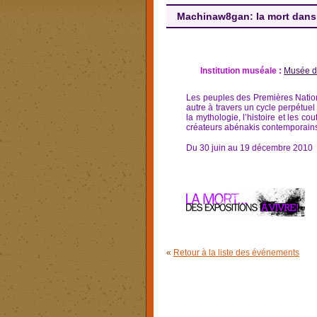
Machinaw8gan: la mort dans 
Institution muséale :
Musée d
Les peuples des Premières Nati
autre à travers un cycle perpétuel
la mythologie, l’histoire et les co
créateurs abénakis contemporains 
Du 30 juin au 19 décembre 2010
«
Retour à la liste des événements