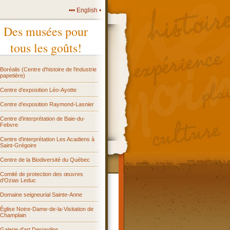
••• English •
Des musées pour
tous les goûts!
Boréalis (Centre d'histoire de l'industrie
papetière)
Centre d'exposition Léo-Ayotte
Centre d'exposition Raymond-Lasnier
Centre d'interprétation de Baie-du-
Febvre
Centre d'interprétation Les Acadiens à
Saint-Grégoire
Centre de la Biodiversité du Québec
Comité de protection des œuvres
d'Ozias Leduc
Domaine seigneurial Sainte-Anne
Église Notre-Dame-de-la-Visitation de
Champlain
Galerie d'art Desjardins