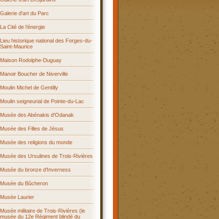
Galerie d'art du Parc
La Cité de l’énergie
Lieu historique national des Forges-du-
Saint-Maurice
Maison Rodolphe-Duguay
Manoir Boucher de Niverville
Moulin Michel de Gentilly
Moulin seigneurial de Pointe-du-Lac
Musée des Abénakis d'Odanak
Musée des Filles de Jésus
Musée des religions du monde
Musée des Ursulines de Trois-Rivières
Musée du bronze d'Inverness
Musée du Bûcheron
Musée Laurier
Musée militaire de Trois-Rivières (le
musée du 12e Régiment blindé du