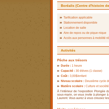
Boréalis (Centre d'histoire de
Tarification applicable
Stationnement disponible
Location de salle
Aire de repos ou de pique-nique
Accès aux personnes à mobilité ré
Activités
Pêche aux trésors
Durée :
1 heure
Capacité :
30 élèves (1 classe)
Coût :
3,00$/enfant
Niveau scolaire :
Deuxième cycle du 
Matière scolaire :
Culture et société
­À l’intérieur de l’exposition Plongée 
sous-marin, on vous invite à plonger à 
Laurent. Vous aurez à vous creusez les m