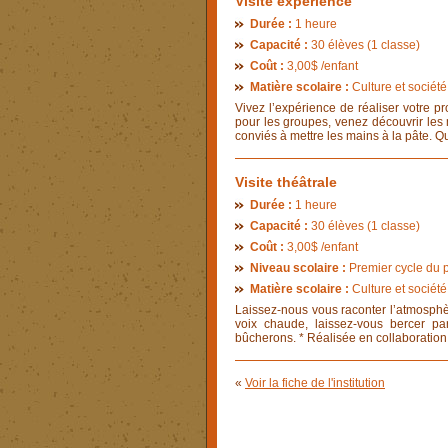
Visite expérience
Durée :
1 heure
Capacité :
30 élèves (1 classe)
Coût :
3,00$ /enfant
Matière scolaire :
Culture et société,
­Vivez l’expérience de réaliser votre p
pour les groupes, venez découvrir les m
conviés à mettre les mains à la pâte. Qu
Visite théâtrale
Durée :
1 heure
Capacité :
30 élèves (1 classe)
Coût :
3,00$ /enfant
Niveau scolaire :
Premier cycle du p
Matière scolaire :
Culture et société,
­Laissez-nous vous raconter l’atmosph
voix chaude, laissez-vous bercer p
bûcherons. * Réalisée en collaboration 
«
Voir la fiche de l'institution