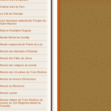
Galerie d’art du Parc
La Cité de l’énergie
Lieu historique national des Forges-du-
Saint-Maurice
Maison Rodolphe-Duguay
Moulin Michel de Gentilly
Moulin seigneurial de Pointe-du-Lac
Musée des Abénakis d’Odanak
Musée des Filles de Jésus
Musée des religions du monde
Musée des Ursulines de Trois-Rivières
Musée du bronze d’Inverness
Musée du Bûcheron
Musée Laurier
Musée miltaire de Trois-Rivières (le
musée du 12e Régiment blindé du
Canada)