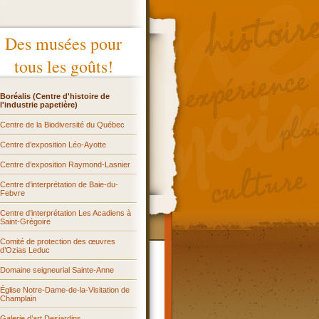
Des musées pour
tous les goûts!
Boréalis (Centre d'histoire de
l'industrie papetière)
Centre de la Biodiversité du Québec
Centre d’exposition Léo-Ayotte
Centre d’exposition Raymond-Lasnier
Centre d’interprétation de Baie-du-
Febvre
Centre d’interprétation Les Acadiens à
Saint-Grégoire
Comité de protection des œuvres
d’Ozias Leduc
Domaine seigneurial Sainte-Anne
Église Notre-Dame-de-la-Visitation de
Champlain
Galerie d’art Desjardins