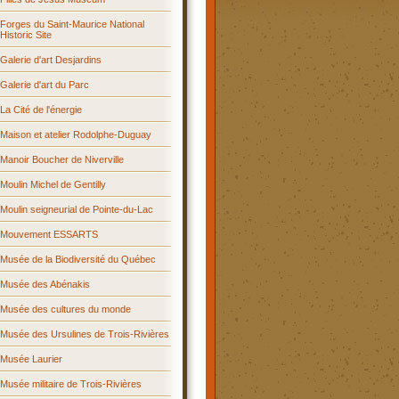
Forges du Saint-Maurice National
Historic Site
Galerie d'art Desjardins
Galerie d'art du Parc
La Cité de l'énergie
Maison et atelier Rodolphe-Duguay
Manoir Boucher de Niverville
Moulin Michel de Gentilly
Moulin seigneurial de Pointe-du-Lac
Mouvement ESSARTS
Musée de la Biodiversité du Québec
Musée des Abénakis
Musée des cultures du monde
Musée des Ursulines de Trois-Rivières
Musée Laurier
Musée militaire de Trois-Rivières