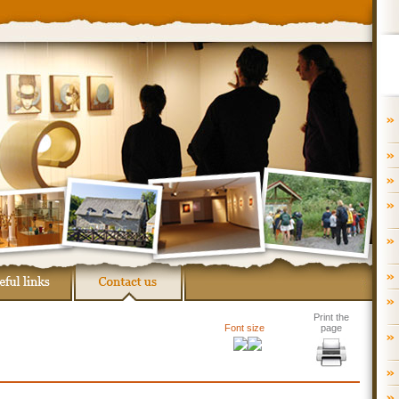
Print the
Font size
page