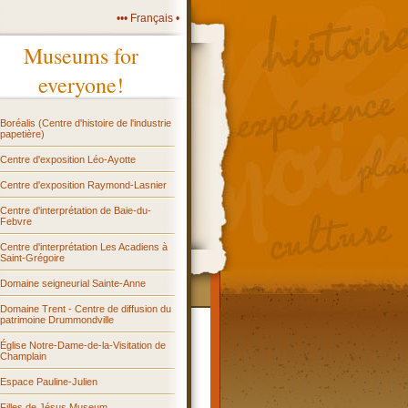
••• Français •
Museums for
everyone!
Boréalis (Centre d'histoire de l'industrie
papetière)
Centre d'exposition Léo-Ayotte
Centre d'exposition Raymond-Lasnier
Centre d'interprétation de Baie-du-
Febvre
Centre d'interprétation Les Acadiens à
Saint-Grégoire
Domaine seigneurial Sainte-Anne
Domaine Trent - Centre de diffusion du
patrimoine Drummondville
Église Notre-Dame-de-la-Visitation de
Champlain
Espace Pauline-Julien
Filles de Jésus Museum