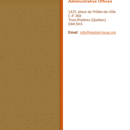
Administrative Offices
1425, place de l'Hôtel-de-Ville
C.P. 368
Trois-Rivières (Québec)
G9A 5H3
Email
:
info@mediat-muse.org