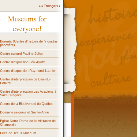
••• Français •
Museums for
everyone!
Boréalis (Centre d'histoire de l'industrie
papetière)
Centre culturel Pauline-Julien
Centre d'exposition Léo-Ayotte
Centre d'exposition Raymond-Lasnier
Centre d'interprétation de Baie-du-
Febvre
Centre d'interprétation Les Acadiens à
Saint-Grégoire
Centre de la Biodiversité du Québec
Domaine seigneurial Sainte-Anne
Église Notre-Dame-de-la-Visitation de
Champlain
Filles de Jésus Museum