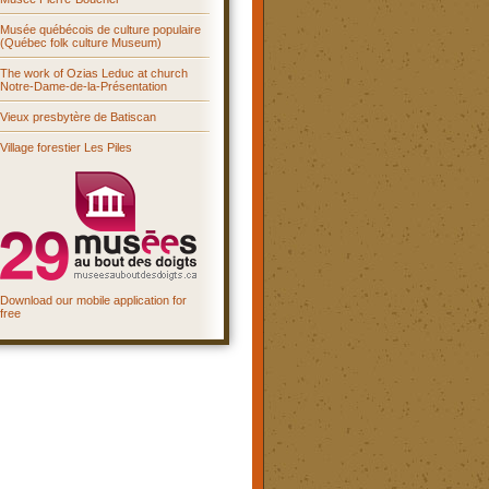
Musée québécois de culture populaire
(Québec folk culture Museum)
The work of Ozias Leduc at church
Notre-Dame-de-la-Présentation
Vieux presbytère de Batiscan
Village forestier Les Piles
Download our mobile application for
free