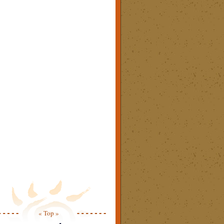
« Top »