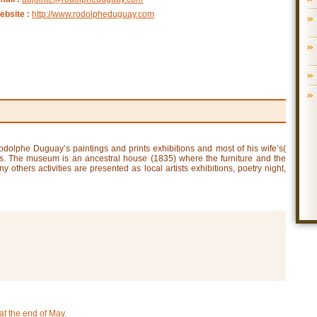
ebsite :
http://www.rodolpheduguay.com
olphe Duguay’s paintings and prints exhibitions and most of his wife’s(
. The museum is an ancestral house (1835) where the furniture and the
ny others activities are presented as local artists exhibitions, poetry night,
t the end of May.