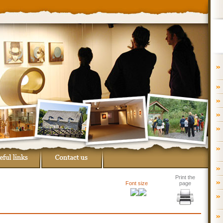
Print the
Font size
page