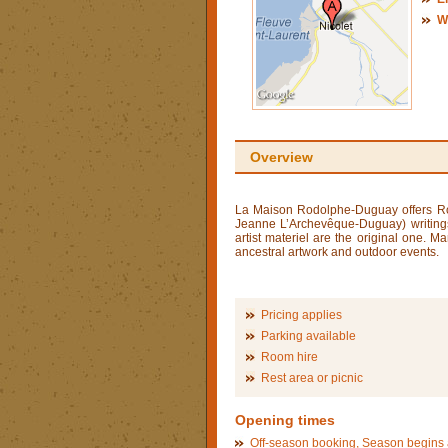
W
Overview
La Maison Rodolphe-Duguay offers Rod
Jeanne L’Archevêque-Duguay) writings
artist materiel are the original one. Ma
ancestral artwork and outdoor events.
Pricing applies
Parking available
Room hire
Rest area or picnic
Opening times
Off-season booking, Season begins a