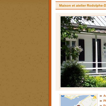
Maison et atelier Rodolphe-
A
P
E