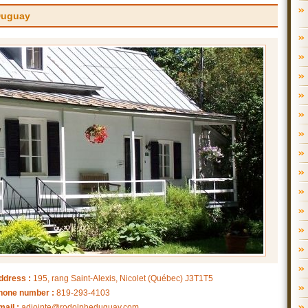
Duguay
ddress :
195, rang Saint-Alexis, Nicolet (Québec) J3T1T5
hone number :
819-293-4103
mail :
adjointe@rodolpheduguay.com