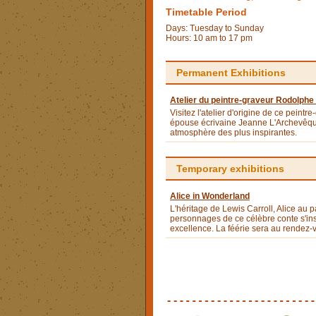
Timetable Period
­­Days: Tuesday to Sunday
Hours: 10 am to 17 pm
Permanent Exhibitions
Atelier du peintre-graveur Rodolph
Visitez l'atelier d'origine de ce peint
épouse écrivaine Jeanne L'Archevêque
atmosphère des plus inspirantes.
Temporary exhibitions
Alice in Wonderland
L'héritage de Lewis Carroll, Alice au 
personnages de ce célèbre conte s'ins
excellence. La féérie sera au rendez-