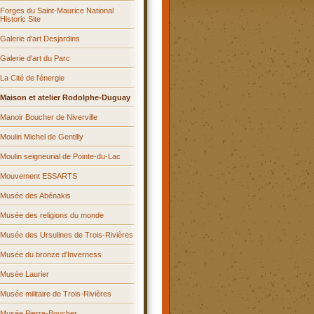
Forges du Saint-Maurice National
Historic Site
Galerie d'art Desjardins
Galerie d'art du Parc
La Cité de l'énergie
Maison et atelier Rodolphe-Duguay
Manoir Boucher de Niverville
Moulin Michel de Gentilly
Moulin seigneurial de Pointe-du-Lac
Mouvement ESSARTS
Musée des Abénakis
Musée des religions du monde
Musée des Ursulines de Trois-Rivières
Musée du bronze d'Inverness
Musée Laurier
Musée militaire de Trois-Rivières
Musée Pierre-Boucher