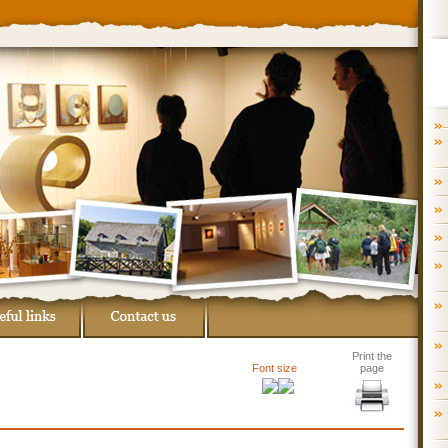
Print the
Font size
page