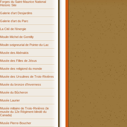
Forges du Saint-Maurice National
Historic Site
Galerie d’art Desjardins
Galerie d’art du Parc
La Cité de l’énergie
Moulin Michel de Gentilly
Moulin seigneurial de Pointe-du-Lac
Musée des Abénakis
Musée des Filles de Jésus
Musée des religiond du monde
Musée des Ursulines de Trois-Rivières
Musée du bronze d’Inverness
Musée du Bûcheron
Musée Laurier
Musée miltaire de Trois-Rivières (le
musée du 12e Régiment blindé du
Canada)
Musée Pierre-Boucher