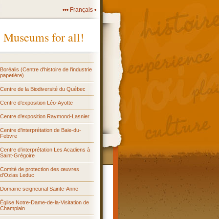
••• Français •
Museums for all!
Boréalis (Centre d'histoire de l'industrie
papetière)
Centre de la Biodiversité du Québec
Centre d’exposition Léo-Ayotte
Centre d’exposition Raymond-Lasnier
Centre d’interprétation de Baie-du-
Febvre
Centre d’interprétation Les Acadiens à
Saint-Grégoire
Comité de protection des œuvres
d’Ozias Leduc
Domaine seigneurial Sainte-Anne
Église Notre-Dame-de-la-Visitation de
Champlain