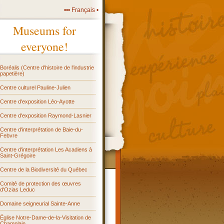
••• Français •
Museums for
everyone!
Boréalis (Centre d'histoire de l'industrie
papetière)
Centre culturel Pauline-Julien
Centre d'exposition Léo-Ayotte
Centre d'exposition Raymond-Lasnier
Centre d'interprétation de Baie-du-
Febvre
Centre d'interprétation Les Acadiens à
Saint-Grégoire
Centre de la Biodiversité du Québec
Comité de protection des œuvres
d'Ozias Leduc
Domaine seigneurial Sainte-Anne
Église Notre-Dame-de-la-Visitation de
Champlain