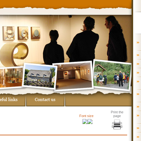
Print the
Font size
page