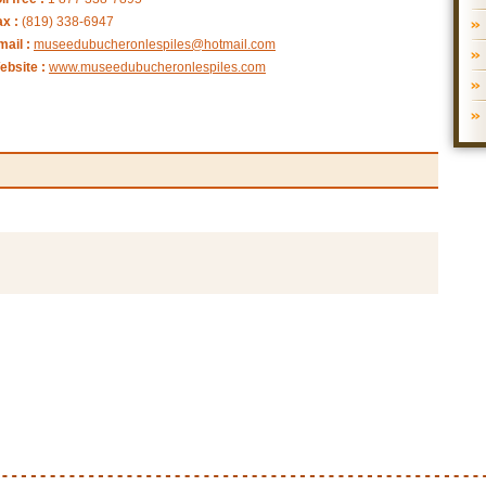
ax :
(819) 338-6947
mail :
museedubucheronlespiles@hotmail.com
ebsite :
www.museedubucheronlespiles.com