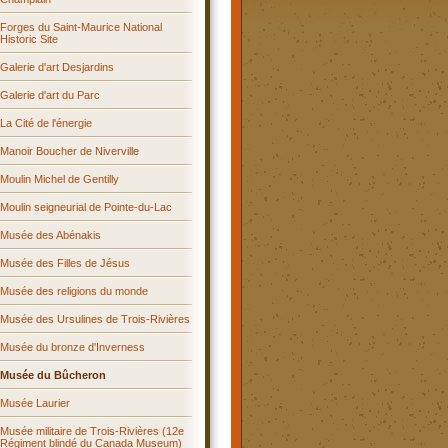
Forges du Saint-Maurice National
Historic Site
Galerie d'art Desjardins
Galerie d'art du Parc
La Cité de l'énergie
Manoir Boucher de Niverville
Moulin Michel de Gentilly
Moulin seigneurial de Pointe-du-Lac
Musée des Abénakis
Musée des Filles de Jésus
Musée des religions du monde
Musée des Ursulines de Trois-Rivières
Musée du bronze d'Inverness
Musée du Bûcheron
Musée Laurier
Musée militaire de Trois-Rivières (12e
Régiment blindé du Canada Museum)