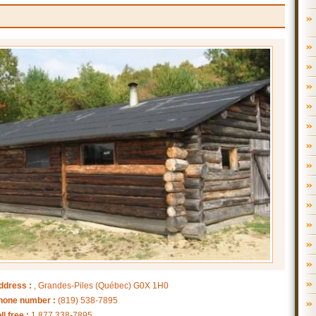
ddress :
, Grandes-Piles (Québec) G0X 1H0
hone number :
(819) 538-7895
ll free :
1 877 338-7895