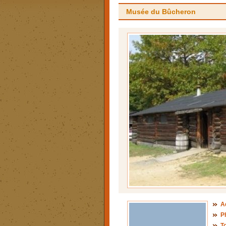
Musée du Bûcheron
A
P
To