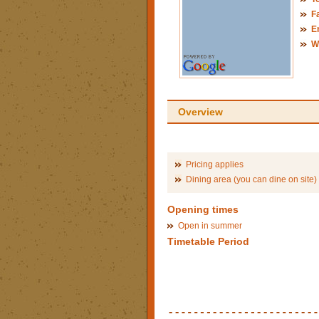
F
E
W
Overview
Pricing applies
Dining area (you can dine on site)
Opening times
Open in summer
Timetable Period